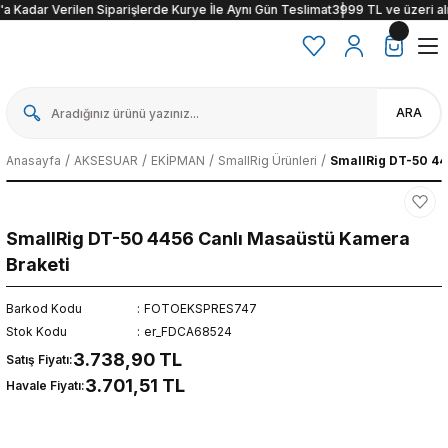
 Kadar Verilen Siparişlerde Kurye İle Aynı Gün Teslimat
3999 TL ve üzeri alışve
ARA
Anasayfa
AKSESUAR
EKİPMAN
SmallRig Ürünleri
SmallRig DT-50 44
SmallRig DT-50 4456 Canlı Masaüstü Kamera
Braketi
Barkod Kodu
FOTOEKSPRES747
Stok Kodu
er_FDCA68524
3.738,90 TL
Satış Fiyatı:
3.701,51 TL
Havale Fiyatı: