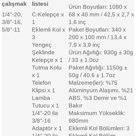
çalışmak
listesi
Ürün Boyutları: 1080 x
1/4"-20,
C-Kelepçe x
68 x 40 mm / 42,5 x 2,7 x
3/8"-16,
1
1,6 inç
5/8"-11
Eklemli Kol x
Paket Boyutları: 340 x
3
200 x 100 mm / 13,4 x
Yengeç
7,9 x 3,9 inç
Şeklinde
Ürün Ağırlığı: 930g ± 30g
Kelepçe x 1
/ 33 ± 1.0oz
Tutma Kolu
Paket Ağırlığı: 1150g ±
x 1
50g / 40.6 ± 1.7oz
Telefon
Malzeme(ler): %75
Klipsi x 1
Alüminyum Alaşımı, %21
Lamba
ABS, %3 Demir ve %1
Tutucu x 1
Bakır
1/4"-20 ila
Maksimum Yükseklik:
3/8"-16
980mm
Adaptör x 1
Eklemli Kol Bölümleri: 3
1/4"-20 ila
Eklemli Kol Bölüm