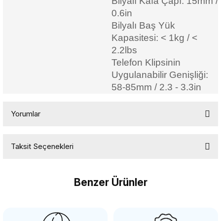
Bilyalı Kafa Çapı: 15mm /
0.6in
Bilyalı Baş Yük
Kapasitesi: < 1kg / <
2.2lbs
Telefon Klipsinin
Uygulanabilir Genişliği:
58-85mm / 2.3 - 3.3in
Yorumlar
Taksit Seçenekleri
Bu ürüne ilk yorumu siz yapın!
Benzer Ürünler
Yorum Yaz
SMALLRİG
SmallRig 2085 Canon C200 için Gölgelik