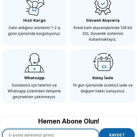
Hızlı Kargo
Güvenli Alışveriş
328,94 TL
Satın aldığınız ürünlerini 1-2 iş
Kredi kartı alışverişlerinde 128 bit
günü içerisinde kargoluyoruz.
SSL Güvenlik sistemini
kullanmaktayız.
SEPETE EKLE
SMALLRİG
SmallRig 1845 Panasonic Lumix GH5 / GH4 / G85 / G7 / GX8 4.7 ''LCD Mon
Whatsapp
Kolay İade
Sorularınız için telefon ve
14 gün içerisinde ücretsiz iade ve
Whatsapp üzerinden iletişime
değişim hakkı sunuyoruz.
218,86 TL
geçmekten çekinmeyin.
SEPETE EKLE
Hemen Abone Olun!
SMALLRİG
SmallRig 1713 Altıgen Vidalı Paketi (12 adet)
KAYDET