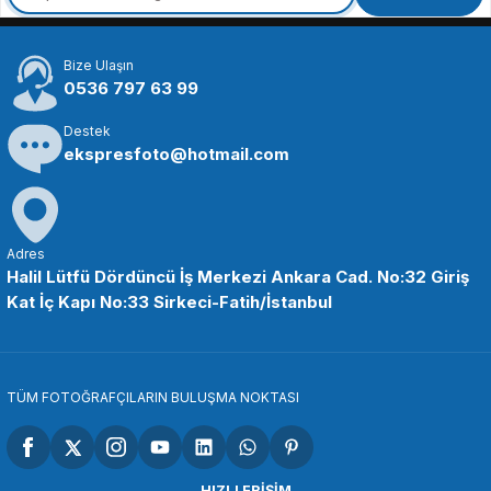
Bize Ulaşın
526,94 TL
0536 797 63 99
Destek
SEPETE EKLE
ekspresfoto@hotmail.com
SMALLRİG
SmallRig 974 Kamera Sabitleme Vidası
Adres
Halil Lütfü Dördüncü İş Merkezi Ankara Cad. No:32 Giriş
Kat İç Kapı No:33 Sirkeci-Fatih/İstanbul
218,86 TL
SEPETE EKLE
TÜM FOTOĞRAFÇILARIN BULUŞMA NOKTASI
SMALLRİG
SmallRig 877 Tekerlek Kilit Vidası 2 adet
HIZLI ERİŞİM