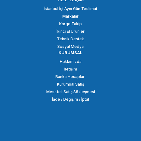
İstanbul İçi Aynı Gün Teslimat
Markalar
328,94 TL
Kargo Takip
İkinci El Ürünler
SEPETE EKLE
Teknik Destek
Sosyal Medya
KURUMSAL
SMALLRİG
Hakkımızda
SmallRig 1566 M5 Dişli Cırcırlı Vida (13mm)
İletişim
Banka Hesapları
Kurumsal Satış
306,90 TL
Mesafeli Satış Sözleşmesi
İade / Değişim / İptal
SEPETE EKLE
SMALLRİG
SmallRig 1089 1/4 ''Parmak Vida (2 adet)