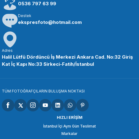
5.777,24 TL
0536 797 63 99
Destek
SEPETE EKLE
ekspresfoto@hotmail.com
TİLTA
Tilta TA-FGR-8587 Sonsuz Odak Dişli Halkası 85-88mm
Adres
Halil Lütfü Dördüncü İş Merkezi Ankara Cad. No:32 Giriş
Kat İç Kapı No:33 Sirkeci-Fatih/İstanbul
144,43 TL
SEPETE EKLE
TÜM FOTOĞRAFÇILARIN BULUŞMA NOKTASI
TİLTA
Tilta TA-FGR-8183 Sonsuz Odak Dişli Halkasıı 81-83mm
HIZLI ERİŞİM
İstanbul İçi Aynı Gün Teslimat
Markalar
144,43 TL