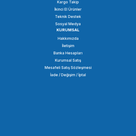
Kargo Takip
İkinci El Ürünler
SEPETE EKLE
Teknik Destek
Sosyal Medya
KURUMSAL
TİLTA
Hakkımızda
Tilta WLC-T03-K4 Nucleus-m Kablosuz Lens Kontrol Sistemi
İletişim
Banka Hesapları
Kurumsal Satış
62.584,88 TL
Mesafeli Satış Sözleşmesi
İade / Değişim / İptal
SEPETE EKLE
TİLTA
Tilta WLC-T03-K1 Nucleus-m Kablosuz Lens Kontrol Sistemi
48.141,77 TL