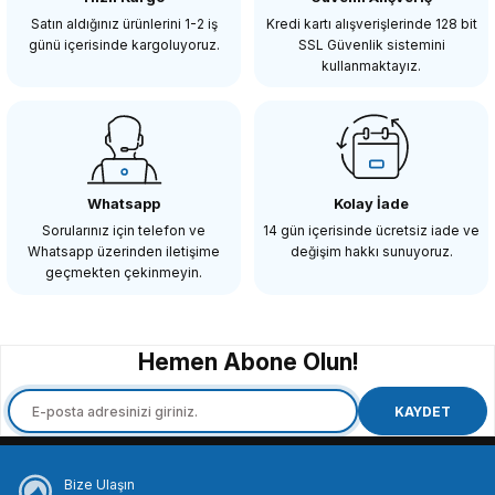
93.880,22 TL
Satın aldığınız ürünlerini 1-2 iş
Kredi kartı alışverişlerinde 128 bit
günü içerisinde kargoluyoruz.
SSL Güvenlik sistemini
kullanmaktayız.
SEPETE EKLE
TİLTA
Tilta WLC-T03-M1 Nucleus-M Motor Kit
Whatsapp
Kolay İade
Sorularınız için telefon ve
14 gün içerisinde ücretsiz iade ve
Whatsapp üzerinden iletişime
değişim hakkı sunuyoruz.
20.318,57 TL
geçmekten çekinmeyin.
SEPETE EKLE
Hemen Abone Olun!
TİLTA
Tilta MB-T15 4×5.65 Mini Evrensel Hafif Mattebox
KAYDET
Bize Ulaşın