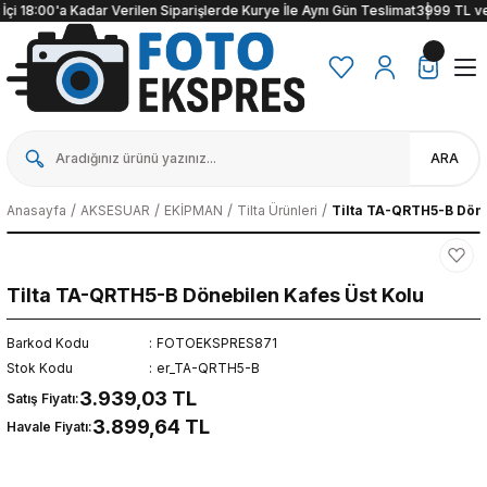
i 18:00'a Kadar Verilen Siparişlerde Kurye İle Aynı Gün Teslimat
3999 TL ve üze
ARA
Anasayfa
AKSESUAR
EKİPMAN
Tilta Ürünleri
Tilta TA-QRTH5-B Döne
Tilta TA-QRTH5-B Dönebilen Kafes Üst Kolu
Barkod Kodu
FOTOEKSPRES871
Stok Kodu
er_TA-QRTH5-B
3.939,03 TL
Satış Fiyatı:
3.899,64 TL
Havale Fiyatı: