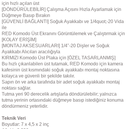
için hızlı açılan üst
[DÖNDÜRÜLEBİLİR] Çalışma Açısını Hızla Ayarlamak için
Düğmeye Basıp Bırakın
[GÜVENLİ BAĞLANTI] Soğuk Ayakkabı ve 1/4quot;-20 Vida
ile
RED Komodo Üst Ekranını Görüntülemek ve Çalıştırmak için
[KOLAY ERİŞİM]
[MONTAJ AKSESUARLARI] 1/4"-20 Dişler ve Soğuk
Ayakkabı Alıcıları aracılığıyla
KIRMIZI Komodo Üst Plaka için [ÖZEL TASARLANMIŞ]
Bu hızlı çıkarılabilen üst tutamak, RED Komodo için kamera
kafesinin üst kısmındaki soğuk ayakkabı montaj noktasına
kolayca ve güvenli bir şekilde takılır.
Sapın ön ve arka tarafında bir adet soğuk ayakkabı montaj
noktası sağlar.
Tutma yeri 90 derecelik artışlarla döndürülebilir; yalnızca
tutma yerinin ortasındaki düğmeye basıp istediğiniz konuma
döndürmeniz yeterlidir.
Teknik Veri
Boyutlar: 7 x 4,5 x 2 inç