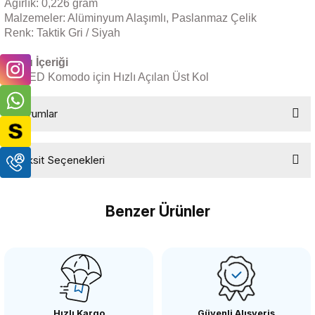
Ağırlık: 0,226 gram
Malzemeler: Alüminyum Alaşımlı, Paslanmaz Çelik
Renk: Taktik Gri / Siyah
Kutu İçeriği
(1) RED Komodo için Hızlı Açılan Üst Kol
Yorumlar
Taksit Seçenekleri
Bu ürüne ilk yorumu siz yapın!
Benzer Ürünler
Yorum Yaz
TİLTA
Tilta WLC-T03 Nucleus-M Kablosuz Lens Kontrol Sistemi
Hızlı Kargo
Güvenli Alışveriş