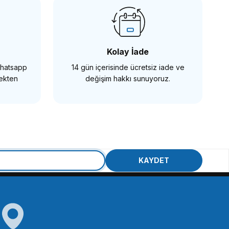
Kolay İade
 Whatsapp
14 gün içerisinde ücretsiz iade ve
SEPETE EKLE
mekten
değişim hakkı sunuyoruz.
Zİ
i Rig Lite Telefon Video Rig Çerçeve / 2100
KAYDET
59 TL
SEPETE EKLE
Tükendi