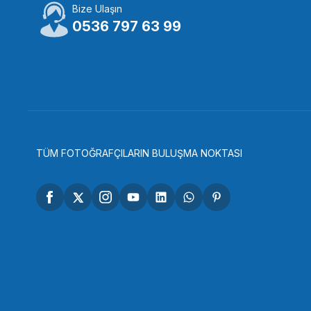
Bize Ulaşın
ULANZİ
UL
0536 797 63 99
Ulanzi MT-07 Ahtapot Esnek Başlı Tripod
Ula
656,51 TL
65
STOKTA YOK
TÜM FOTOĞRAFÇILARIN BULUŞMA NOKTASI
Tükendi
ULANZİ
Ulanzi 3108 O-LOCK Vantuzlu Manyetik Magic Arm
1.883,70 TL