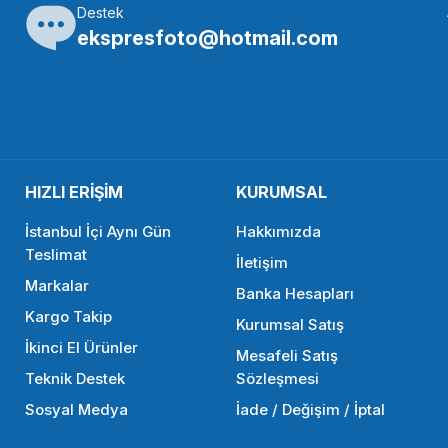
Destek
ANZİ
ULANZİ
ekspresfoto@hotmail.com
nzi-U PT-3 Üçlü Metal Ayak Montaj Adaptörü
Ulanzi-U
6,51 TL
6.978,
HIZLI ERİŞİM
KURUMSAL
STOKTA YOK
İstanbul İçi Aynı Gün
Hakkımızda
Teslimat
İletişim
Markalar
Banka Hesapları
Kargo Takip
Kurumsal Satış
İkinci El Ürünler
Mesafeli Satış
Teknik Destek
Sözleşmesi
Sosyal Medya
İade / Değişim / İptal