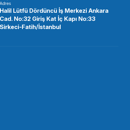
Adres
Halil Lütfü Dördüncü İş Merkezi Ankara
Cad. No:32 Giriş Kat İç Kapı No:33
 Masa Üstü Evrensel Canlı Yayın Standı 2089
Sirkeci-Fatih/İstanbul
91 TL
STOKTA YOK