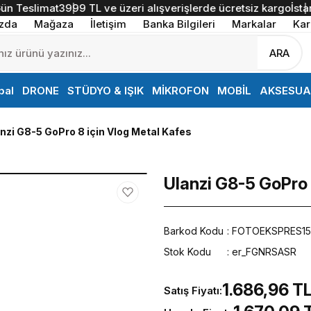
Teslimat
3999 TL ve üzeri alışverişlerde ücretsiz kargo
İstanbul
zda
Mağaza
İletişim
Banka Bilgileri
Markalar
Kar
ARA
bal
DRONE
STÜDYO & IŞIK
MİKROFON
MOBİL
AKSESUA
nzi G8-5 GoPro 8 için Vlog Metal Kafes
Ulanzi G8-5 GoPro 
Barkod Kodu
FOTOEKSPRES15
Stok Kodu
er_FGNRSASR
1.686,96 T
Satış Fiyatı: