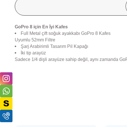
GoPro 8 için En İyi Kafes
Full Metal çift soğuk ayakkabı GoPro 8 Kafes
Uyumlu 52mm Filtre
Şarj Arabirimli Tasarım Pil Kapağı
İki tip arayüz
Sadece 1/4 dişli arayüze sahip değil, aynı zamanda GoPr
ULANZİ
ANDOER
Ulanzi PT-5 Vlog Mikrofon Standı
Andoer BL-