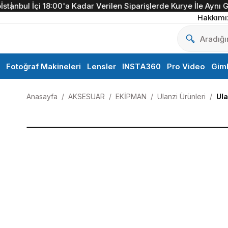
nbul İçi 18:00'a Kadar Verilen Siparişlerde Kurye İle Aynı Gün 
Hakkımı
Fotoğraf Makineleri
Lensler
INSTA360
Pro Video
Gim
Anasayfa
AKSESUAR
EKİPMAN
Ulanzi Ürünleri
Ula