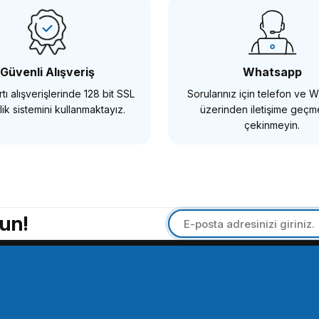
TL
288,86 TL
Güvenli Alışveriş
Whatsapp
tı alışverişlerinde 128 bit SSL
Sorularınız için telefon ve
SEPETE EKLE
ik sistemini kullanmaktayız.
üzerinden iletişime geç
çekinmeyin.
ULANZİ
ULAN
Ulanzi R027 Evrensel Gülağaç'ı Kafes Kolu
Ulanz
un!
4.575,58 TL
866,
SEPETE EKLE
Tükendi