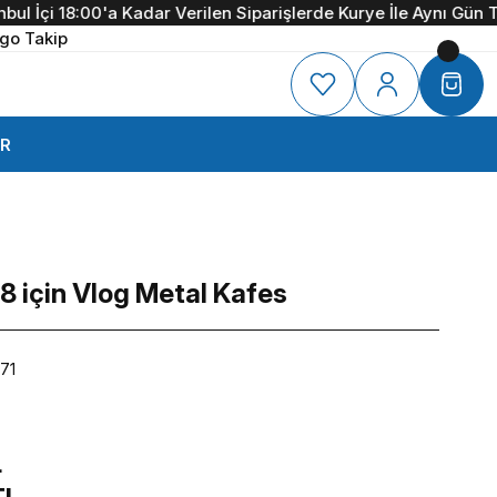
 İçi 18:00'a Kadar Verilen Siparişlerde Kurye İle Aynı Gün Tesl
go Takip
R
8 için Vlog Metal Kafes
71
L