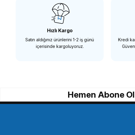
577,72 TL
964,80 
Hızlı Kargo
Satın aldığınız ürünlerini 1-2 iş günü
Kredi kar
SEPETE EKLE
içerisinde kargoluyoruz.
Güvenl
ULANZİ
Ulanzi 1897 Cano'n M6 Mark II için Kamera Kafesi
Hemen Abone Ol
2.409,11 TL
SEPETE EKLE
Tükendi