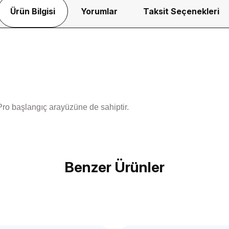
Ürün Bilgisi
Yorumlar
Taksit Seçenekleri
o başlangıç ​​arayüzüne de sahiptir.
Bu ürüne ilk yorumu siz yapın!
Benzer Ürünler
Yorum Yaz
ULANZİ
132C Evrensel DSLR Kamera L Plaka
Ulanzi GP-1 Aksi