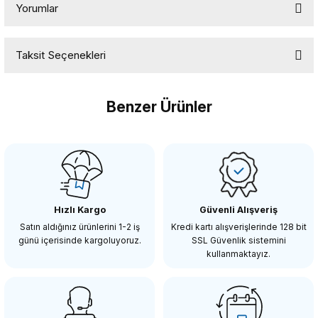
Yorumlar
Taksit Seçenekleri
Bu ürüne ilk yorumu siz yapın!
Benzer Ürünler
Yorum Yaz
Tükendi
VERBATİM
Verbatim 16GB USB 2.0 Flash Bellek
Hızlı Kargo
Güvenli Alışveriş
1.356,00 TL
Satın aldığınız ürünlerini 1-2 iş
Kredi kartı alışverişlerinde 128 bit
günü içerisinde kargoluyoruz.
SSL Güvenlik sistemini
kullanmaktayız.
STOKTA YOK
Tükendi
VERBATİM
Verbatim 32GB USB 2.0 Flash Bellek