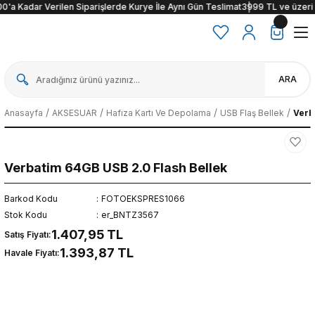
'a Kadar Verilen Siparişlerde Kurye İle Aynı Gün Teslimat
3999 TL ve üzeri alı
ARA
Anasayfa
AKSESUAR
Hafıza Kartı Ve Depolama
USB Flaş Bellek
Verb
Verbatim 64GB USB 2.0 Flash Bellek
Barkod Kodu
FOTOEKSPRES1066
Stok Kodu
er_BNTZ3567
1.407,95 TL
Satış Fiyatı:
1.393,87 TL
Havale Fiyatı: