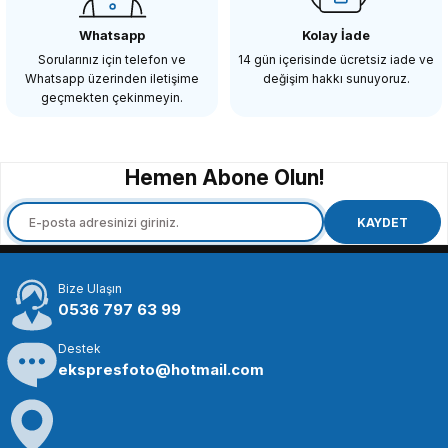
Whatsapp
Kolay İade
Sorularınız için telefon ve
14 gün içerisinde ücretsiz iade ve
Whatsapp üzerinden iletişime
değişim hakkı sunuyoruz.
1.382,05 TL
geçmekten çekinmeyin.
STOKTA YOK
Hemen Abone Olun!
KAYDET
Bize Ulaşın
0536 797 63 99
Destek
ekspresfoto@hotmail.com