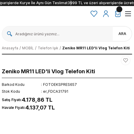
şlerde Kurye İle Aynı Gün Teslimat
3999 TL ve üzeri alışverişlerde ücretsiz k
ARA
Anasayfa
MOBİL
Telefon Işık
Zeniko MR11 LED'li Vlog Telefon Kiti
Zeniko MR11 LED'li Vlog Telefon Kiti
Barkod Kodu
FOTOEKSPRES657
Stok Kodu
er_FDCA31791
4.178,86 TL
Satış Fiyatı:
4.137,07 TL
Havale Fiyatı: