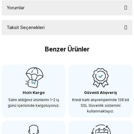
Yorumlar
Taksit Seçenekleri
Bu ürüne ilk yorumu siz yapın!
Benzer Ürünler
Yorum Yaz
Tükendi
GODOX
Godox LED6R LED Video Işığı
Hızlı Kargo
Güvenli Alışveriş
1.516,94 TL
Satın aldığınız ürünlerini 1-2 iş
Kredi kartı alışverişlerinde 128 bit
günü içerisinde kargoluyoruz.
SSL Güvenlik sistemini
kullanmaktayız.
STOKTA YOK