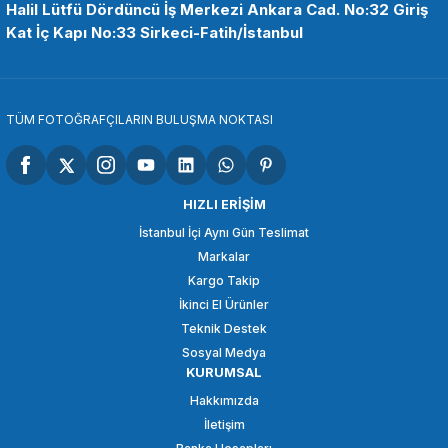
Halil Lütfü Dördüncü İş Merkezi Ankara Cad. No:32 Giriş
Kat İç Kapı No:33 Sirkeci-Fatih/İstanbul
98,21 TL
SEPETE EKLE
TÜM FOTOĞRAFÇILARIN BULUŞMA NOKTASI
OEM
OEM Marka Nikon D5100/D5200/D5300 Lcd Koruma Camı
HIZLI ERİŞİM
İstanbul İçi Aynı Gün Teslimat
Markalar
98,21 TL
Kargo Takip
İkinci El Ürünler
SEPETE EKLE
Teknik Destek
Sosyal Medya
KURUMSAL
OEM
Hakkımızda
OEM Marka Nikon D7000 Lcd Koruma Camı
İletişim