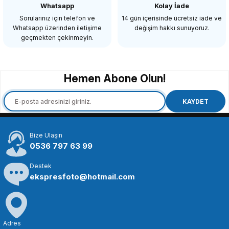
Whatsapp
Kolay İade
Sorularınız için telefon ve
14 gün içerisinde ücretsiz iade ve
Whatsapp üzerinden iletişime
değişim hakkı sunuyoruz.
98,21 TL
geçmekten çekinmeyin.
SEPETE EKLE
Hemen Abone Olun!
OEM
OEM Marka D500 D600 D610 D7100 D7200 D750 D800 D810 D4 DF Lcd 
KAYDET
Bize Ulaşın
98,21 TL
0536 797 63 99
Destek
SEPETE EKLE
ekspresfoto@hotmail.com
OEM
OEM Marka Nikon D3100/D3200/D3300 Lcd Koruma Camı
Adres