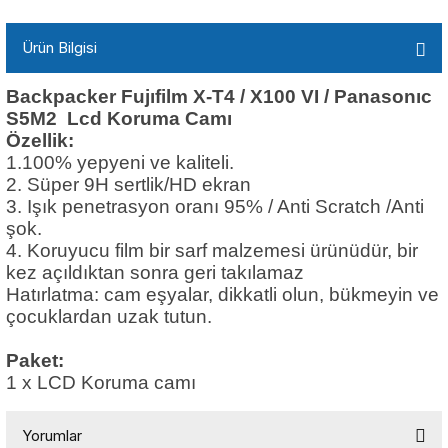
Ürün Bilgisi
Backpacker Fujıfilm X-T4 / X100 VI /
Panasonıc
S5M2
Lcd Koruma Camı
Özellik:
1.100% yepyeni ve kaliteli.
2. Süper 9H sertlik/HD ekran
3. Işık penetrasyon oranı 95% / Anti Scratch /Anti
şok.
4. Koruyucu film bir sarf malzemesi ürünüdür, bir
kez açıldıktan sonra geri takılamaz
Hatırlatma: cam eşyalar, dikkatli olun, bükmeyin ve
çocuklardan uzak tutun.
Paket:
1 x LCD Koruma camı
Yorumlar