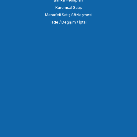
Banka Hesapları
Kurumsal Satış
98,21 TL
Mesafeli Satış Sözleşmesi
İade / Değişim / İptal
SEPETE EKLE
OEM
OEM Marka J2 J3 Lcd Koruma Camı
98,21 TL
SEPETE EKLE
OEM
OEM Marka Canon 1DX MARK2/1DX MARK4 Lcd Koruma Camı