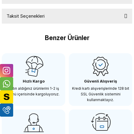
Taksit Seçenekleri
Bu ürüne ilk yorumu siz yapın!
Benzer Ürünler
Yorum Yaz
OEM
OEM Marka Nikon D90 Lcd Koruma Camı
Hızlı Kargo
Güvenli Alışveriş
98,21 TL
Satın aldığınız ürünlerini 1-2 iş
Kredi kartı alışverişlerinde 128 bit
günü içerisinde kargoluyoruz.
SSL Güvenlik sistemini
kullanmaktayız.
SEPETE EKLE
OEM
OEM Marka Nikon D300 D300s Lcd Koruma Camı