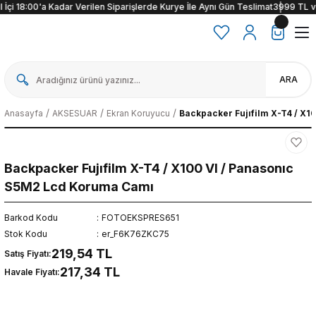
İçi 18:00'a Kadar Verilen Siparişlerde Kurye İle Aynı Gün Teslimat
3999 TL ve ü
ARA
Anasayfa
AKSESUAR
Ekran Koruyucu
Backpacker Fujıfilm X-T4 / X
Backpacker Fujıfilm X-T4 / X100 VI / Panasonıc
S5M2 Lcd Koruma Camı
Barkod Kodu
FOTOEKSPRES651
Stok Kodu
er_F6K76ZKC75
219,54 TL
Satış Fiyatı:
217,34 TL
Havale Fiyatı: