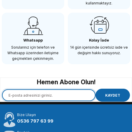
kullanmaktayız.
SEPETE EKLE
COMİCA
Comica CVM-WM200TX 96 Kanal 120m Yaka Vericisi Mikrofon
Whatsapp
Kolay İade
Sorularınız için telefon ve
14 gün içerisinde ücretsiz iade ve
Whatsapp üzerinden iletişime
değişim hakkı sunuyoruz.
2.198,86 TL
geçmekten çekinmeyin.
SEPETE EKLE
Hemen Abone Olun!
COMİCA
Comica CVM-WM100 Kablosuz Yaka Mikrofonu
KAYDET
Bize Ulaşın
3.573,90 TL
0536 797 63 99