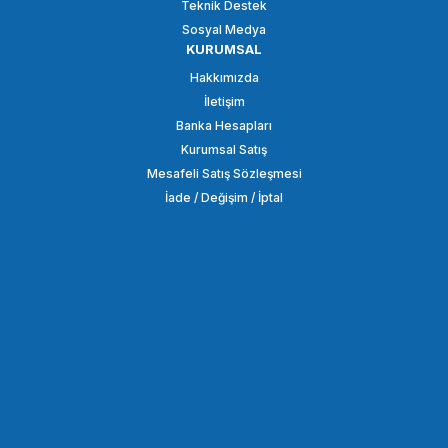
Teknik Destek
Sosyal Medya
KURUMSAL
COMİCA
Hakkımızda
Comica BoomX-D D1 Tek Kişilik Dijital Kablosuz Mikrofon
İletişim
Banka Hesapları
Kurumsal Satış
3.298,94 TL
Mesafeli Satış Sözleşmesi
İade / Değişim / İptal
SEPETE EKLE
COMİCA
Comica BoomX-U U2 Mini ikili Yaka Mikrofonu
4.398,90 TL
SEPETE EKLE