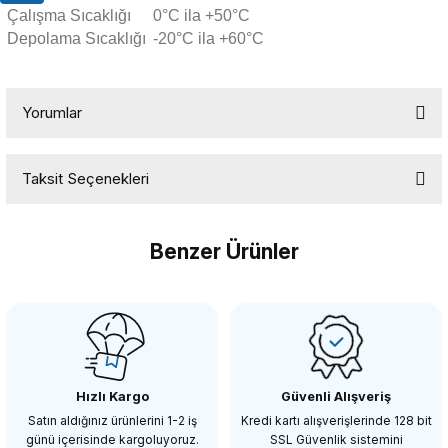
Çalışma Sıcaklığı
0°C ila +50°C
Depolama Sıcaklığı
-20°C ila +60°C
Yorumlar
Taksit Seçenekleri
Bu ürüne ilk yorumu siz yapın!
Benzer Ürünler
Yorum Yaz
COMİCA
Comica CVM-WM200C Tekli Yaka Mikrofonu
Hızlı Kargo
Güvenli Alışveriş
5.498,86 TL
Satın aldığınız ürünlerini 1-2 iş
Kredi kartı alışverişlerinde 128 bit
günü içerisinde kargoluyoruz.
SSL Güvenlik sistemini