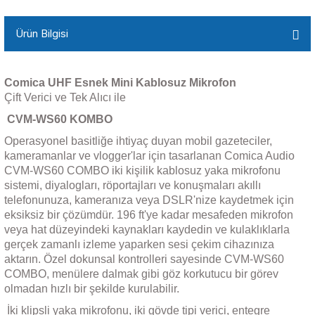
Ürün Bilgisi
Comica UHF Esnek Mini Kablosuz Mikrofon
Çift Verici ve Tek Alıcı ile
CVM-WS60 KOMBO
Operasyonel basitliğe ihtiyaç duyan mobil gazeteciler,
kameramanlar ve vlogger'lar için tasarlanan Comica Audio
CVM-WS60 COMBO iki kişilik kablosuz yaka mikrofonu
sistemi, diyalogları, röportajları ve konuşmaları akıllı
telefonunuza, kameranıza veya DSLR'nize kaydetmek için
eksiksiz bir çözümdür. 196 ft'ye kadar mesafeden mikrofon
veya hat düzeyindeki kaynakları kaydedin ve kulaklıklarla
gerçek zamanlı izleme yaparken sesi çekim cihazınıza
aktarın. Özel dokunsal kontrolleri sayesinde CVM-WS60
COMBO, menülere dalmak gibi göz korkutucu bir görev
olmadan hızlı bir şekilde kurulabilir.
İki klipsli yaka mikrofonu, iki gövde tipi verici, entegre