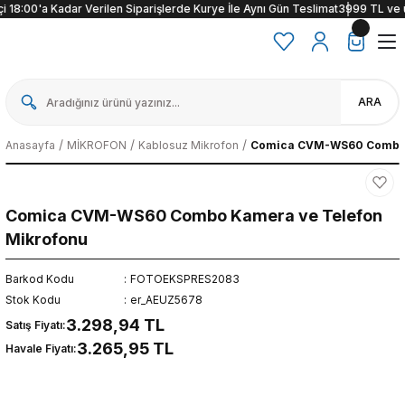
 18:00'a Kadar Verilen Siparişlerde Kurye İle Aynı Gün Teslimat
3999 TL ve üzer
ARA
Anasayfa
MİKROFON
Kablosuz Mikrofon
Comica CVM-WS60 Combo 
Comica CVM-WS60 Combo Kamera ve Telefon
Mikrofonu
Barkod Kodu
FOTOEKSPRES2083
Stok Kodu
er_AEUZ5678
3.298,94 TL
Satış Fiyatı:
3.265,95 TL
Havale Fiyatı: