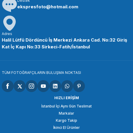
Destek
SEPETE EKLE
ekspresfoto@hotmail.com
COMİCA
Comica CVM-WM100H Röportaj EL Mikrofonu
Adres
Halil Lütfü Dördüncü İş Merkezi Ankara Cad. No:32 Giriş
Kat İç Kapı No:33 Sirkeci-Fatih/İstanbul
9.898,94 TL
SEPETE EKLE
TÜM FOTOĞRAFÇILARIN BULUŞMA NOKTASI
COMİCA
Comica CVM-WM100 Plus Çift Kişilik Yaka Mikrofonu
HIZLI ERİŞİM
İstanbul İçi Aynı Gün Teslimat
Markalar
3.848,86 TL
Kargo Takip
İkinci El Ürünler
SEPETE EKLE