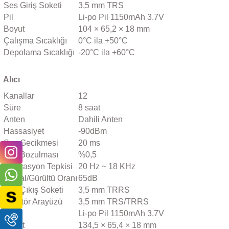
Ses Giriş Soketi
3,5 mm TRS
Pil
Li-po Pil 1150mAh 3.7V
Boyut
104 × 65,2 × 18 mm
Çalışma Sıcaklığı
0°C ila +50°C
Depolama Sıcaklığı
-20°C ila +60°C
Alıcı
Kanallar
12
Süre
8 saat
Anten
Dahili Anten
Hassasiyet
-90dBm
Ses Gecikmesi
20 ms
Ses Bozulması
%0,5
Radyasyon Tepkisi
20 Hz ~ 18 KHz
Sinyal/Gürültü Oranı
65dB
Ses Çıkış Soketi
3,5 mm TRRS
Monitör Arayüzü
3,5 mm TRS/TRRS
Pil
Li-po Pil 1150mAh 3.7V
Boyut
134,5 × 65,4 × 18 mm