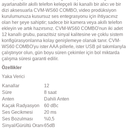
ayarlanabilir akıllı telefon kelepçeli iki kanallı bir alıcı ve bir
dizi aksesuarla CVM-WS60 COMBO, video prodüksiyon
kurulumunuza kusursuz ses entegrasyonu için ihtiyacınız
olan her şeye sahiptir; sadece bir kamera veya akıllı telefon
ekleyin ve artık hazırsınız. CVM-WS60 COMBO'nun iki adet
12 kanallı grubu, parazitsiz sinyal kalitesine ve çoklu sistem
konfigürasyonlarına kolay genişlemeye olanak tanır. CVM-
WS60 COMBO'yu ister AAA pillerle, ister USB pil takımlarıyla
çalıştırıyor olun, gün boyu süren çekimler için bol miktarda
çalışma süresi garanti edilir.
Özellikler
Yaka Verici
Kanallar
12
Süre
8 saat
Anten
Dahili Anten
Kaçak Radyasyon
60 dBc
Ses Gecikmesi
20 ms
Ses Bozulması
%0,5
Sinyal/Gürültü Oranı
65dB