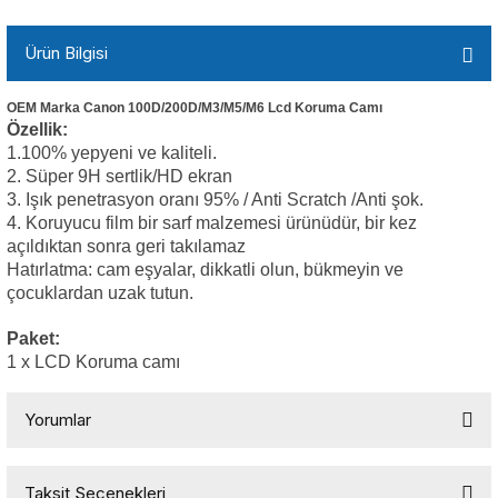
Ürün Bilgisi
OEM Marka Canon 100D/200D/M3/M5/M6 Lcd Koruma Camı
Özellik:
1.100% yepyeni ve kaliteli.
2. Süper 9H sertlik/HD ekran
3. Işık penetrasyon oranı 95% / Anti Scratch /Anti şok.
4. Koruyucu film bir sarf malzemesi ürünüdür, bir kez
açıldıktan sonra geri takılamaz
Hatırlatma: cam eşyalar, dikkatli olun, bükmeyin ve
çocuklardan uzak tutun.
Paket:
1 x LCD Koruma camı
Yorumlar
Taksit Seçenekleri