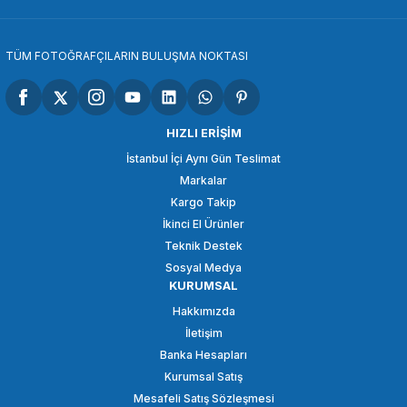
SEPETE EKLE
TÜM FOTOĞRAFÇILARIN BULUŞMA NOKTASI
OEM
OEM Marka Nikon D5100/D5200/D5300 Lcd Koruma Camı
HIZLI ERİŞİM
İstanbul İçi Aynı Gün Teslimat
Markalar
98,21 TL
Kargo Takip
İkinci El Ürünler
SEPETE EKLE
Teknik Destek
Sosyal Medya
KURUMSAL
OEM
Hakkımızda
OEM Marka Nikon D7000 Lcd Koruma Camı
İletişim
Banka Hesapları
Kurumsal Satış
98,21 TL
Mesafeli Satış Sözleşmesi