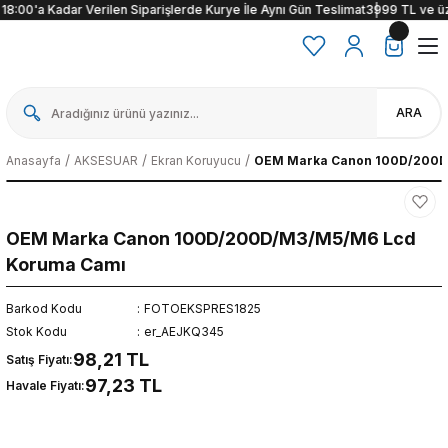
18:00'a Kadar Verilen Siparişlerde Kurye İle Aynı Gün Teslimat
3999 TL ve üzeri
ARA
Anasayfa
AKSESUAR
Ekran Koruyucu
OEM Marka Canon 100D/200D
OEM Marka Canon 100D/200D/M3/M5/M6 Lcd
Koruma Camı
Barkod Kodu
FOTOEKSPRES1825
Stok Kodu
er_AEJKQ345
98,21 TL
Satış Fiyatı:
97,23 TL
Havale Fiyatı: