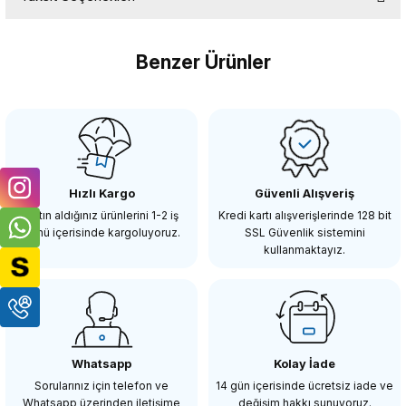
Bu ürüne ilk yorumu siz yapın!
Benzer Ürünler
Yorum Yaz
OEM
OEM Marka Nikon D90 Lcd Koruma Camı
Hızlı Kargo
Güvenli Alışveriş
98,21 TL
Satın aldığınız ürünlerini 1-2 iş
Kredi kartı alışverişlerinde 128 bit
günü içerisinde kargoluyoruz.
SSL Güvenlik sistemini
kullanmaktayız.
SEPETE EKLE
OEM
OEM Marka Nikon D300 D300s Lcd Koruma Camı
Whatsapp
Kolay İade
Sorularınız için telefon ve
14 gün içerisinde ücretsiz iade ve
Whatsapp üzerinden iletişime
değişim hakkı sunuyoruz.