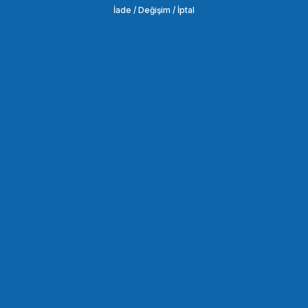
İade / Değişim / İptal
SEPETE EKLE
OEM
OEM Marka J2 J3 Lcd Koruma Camı
98,21 TL
SEPETE EKLE
OEM
OEM Marka Canon 1DX MARK2/1DX MARK4 Lcd Koruma Camı
219,54 TL