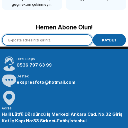
98,21 TL
geçmekten çekinmeyin.
SEPETE EKLE
Hemen Abone Olun!
OEM
OEM Marka D500 D600 D610 D7100 D7200 D750 D800 D810 D4 DF Lcd 
KAYDET
Bize Ulaşın
98,21 TL
0536 797 63 99
Destek
SEPETE EKLE
ekspresfoto@hotmail.com
OEM
OEM Marka Nikon D3100/D3200/D3300 Lcd Koruma Camı
Adres
Halil Lütfü Dördüncü İş Merkezi Ankara Cad. No:32 Giriş
Kat İç Kapı No:33 Sirkeci-Fatih/İstanbul
98,21 TL