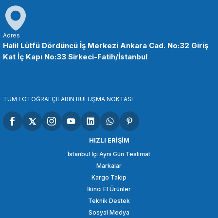
OEM
OEM Marka JC35 Stereo Ses Jakı 3.5mm Erkek 6.5mm Dişi Adaptörü
Adres
Halil Lütfü Dördüncü İş Merkezi Ankara Cad. No:32 Giriş
Kat İç Kapı No:33 Sirkeci-Fatih/İstanbul
144,43 TL
SEPETE EKLE
TÜM FOTOĞRAFÇILARIN BULUŞMA NOKTASI
OEM
OEM Marka HD11 4K HDMI Kablosu (C-A Mini) 100cm
HIZLI ERİŞİM
İstanbul İçi Aynı Gün Teslimat
Markalar
479,51 TL
Kargo Takip
İkinci El Ürünler
SEPETE EKLE
Teknik Destek
Sosyal Medya