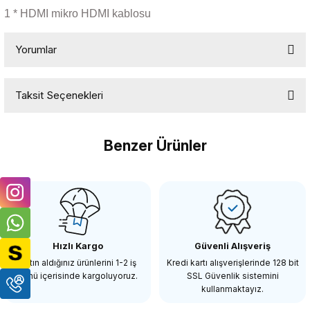
1 * HDMI mikro HDMI kablosu
Yorumlar
Taksit Seçenekleri
Bu ürüne ilk yorumu siz yapın!
Benzer Ürünler
Yorum Yaz
OEM
OEM Marka SDI Bağlantı Tam Metal Bağlantı Konektör
Hızlı Kargo
Güvenli Alışveriş
479,51 TL
Satın aldığınız ürünlerini 1-2 iş
Kredi kartı alışverişlerinde 128 bit
günü içerisinde kargoluyoruz.
SSL Güvenlik sistemini
kullanmaktayız.
SEPETE EKLE