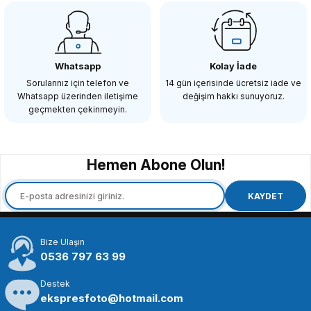
OEM
OEM Marka SDI-T Dişi Erkek SDI Bağlantı Konektör
Whatsapp
Kolay İade
Sorularınız için telefon ve
14 gün içerisinde ücretsiz iade ve
Whatsapp üzerinden iletişime
değişim hakkı sunuyoruz.
387,08 TL
geçmekten çekinmeyin.
SEPETE EKLE
Hemen Abone Olun!
OEM
OEM Marka SDI-B Dişi Dişi SDI Uzatma Konektör
KAYDET
Bize Ulaşın
335,08 TL
0536 797 63 99
Destek
SEPETE EKLE
ekspresfoto@hotmail.com