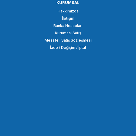
KURUMSAL
OEM
Hakkımızda
OEM Marka HD12 4K HDMI Kablosu (A-A Mini) 100cm
İletişim
Banka Hesapları
Kurumsal Satış
479,51 TL
Mesafeli Satış Sözleşmesi
İade / Değişim / İptal
SEPETE EKLE
OEM
OEM Marka USB AV 1.5m 10 Pim Görüntü Aktarım Kablosu
387,08 TL
SEPETE EKLE