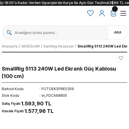
i 18:00'a Kadar Verilen Siparişlerde Kurye İle Aynı Gün Teslimat
3999 TL ve üze
ARA
Anasayfa
AKSESUAR
Samllrig Aksesuar
SmallRig 5113 240W Led Ekr
SmallRig 5113 240W Led Ekranlı Güç Kablosu
(100 cm)
Barkod Kodu
FOTOEKSPRES359
Stok Kodu
er_FDCA68805
1.593,90 TL
Satış Fiyatı:
1.577,96 TL
Havale Fiyatı: