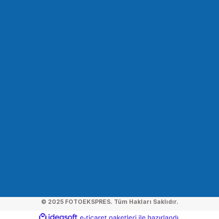
SMALLRİG
SmallRig BUC2334 Kızak Yer Değiştirme Sony A6100 / A6300 / A6400 /
548,86 TL
SEPETE EKLE
SMALLRİG
SmallRig FAQ2323 Nucleus-Nano El Tekerlek Denetleyicisi için Hızlı Yayı
218,86 TL
SEPETE EKLE
© 2025 FOTOEKSPRES. Tüm Hakları Saklıdır.
SMALLRİG
ideasoft
ile
e-