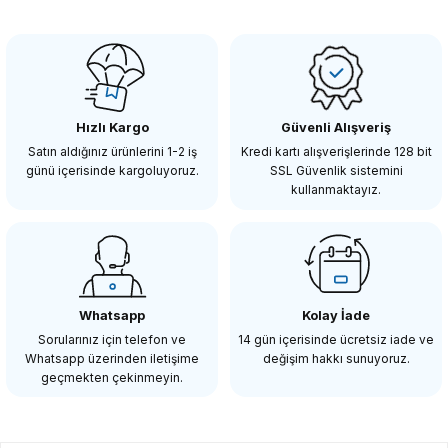
OEM
OEM Marka CLP01 Süper Kelepçe
Hızlı Kargo
Güvenli Alışveriş
623,94 TL
Satın aldığınız ürünlerini 1-2 iş
Kredi kartı alışverişlerinde 128 bit
günü içerisinde kargoluyoruz.
SSL Güvenlik sistemini
kullanmaktayız.
SEPETE EKLE
SMALLRİG
SmallRig 2156 Fuji X-H1 ve Fuji X-T2 Kafes için HDMI Kablo Kelepçesi
Whatsapp
Kolay İade
Sorularınız için telefon ve
14 gün içerisinde ücretsiz iade ve
Whatsapp üzerinden iletişime
değişim hakkı sunuyoruz.
636,90 TL
geçmekten çekinmeyin.
SEPETE EKLE