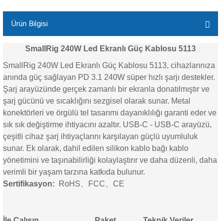
Ürün Bilgisi
SmallRig 240W Led Ekranlı Güç Kablosu 5113
SmallRig 240W Led Ekranlı Güç Kablosu 5113, cihazlarınıza
anında güç sağlayan PD 3.1 240W süper hızlı şarjı destekler.
Şarj arayüzünde gerçek zamanlı bir ekranla donatılmıştır ve
şarj gücünü ve sıcaklığını sezgisel olarak sunar. Metal
konektörleri ve örgülü tel tasarımı dayanıklılığı garanti eder ve
sık sık değiştirme ihtiyacını azaltır. USB-C - USB-C arayüzü,
çeşitli cihaz şarj ihtiyaçlarını karşılayan güçlü uyumluluk
sunar. Ek olarak, dahil edilen silikon kablo bağı kablo
yönetimini ve taşınabilirliği kolaylaştırır ve daha düzenli, daha
verimli bir yaşam tarzına katkıda bulunur.
Sertifikasyon:
RoHS、FCC、CE
İle Çalışın
Paket
Teknik Veriler