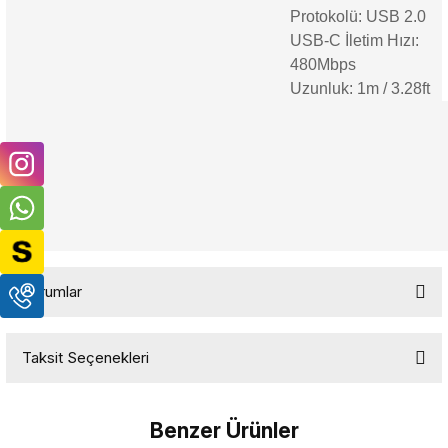
Protokolü: USB 2.0
USB-C İletim Hızı:
480Mbps
Uzunluk: 1m / 3.28ft
Yorumlar
Taksit Seçenekleri
Bu ürüne ilk yorumu siz yapın!
Benzer Ürünler
Yorum Yaz