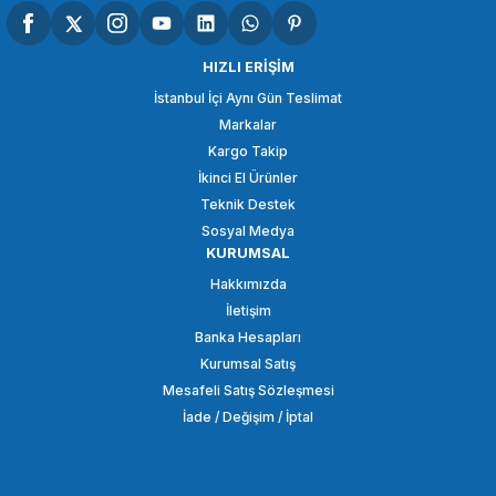
SMALLRİG
SmallRig 1498B Eklemli Shirli Kol (11 '')
HIZLI ERİŞİM
İstanbul İçi Aynı Gün Teslimat
Markalar
1.296,90 TL
Kargo Takip
İkinci El Ürünler
SEPETE EKLE
Teknik Destek
Sosyal Medya
KURUMSAL
SMALLRİG
Hakkımızda
SmallRig 2070B Çift Bilyalı Eklem Kolu (1/4 '' Vida)
İletişim
Banka Hesapları
Kurumsal Satış
3.848,86 TL
Mesafeli Satış Sözleşmesi
İade / Değişim / İptal
SEPETE EKLE