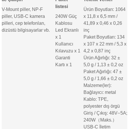
listesi
V-Mount piller, NP-F
Ürün Boyutları: 1064
piller, USB-C kamera
240W Güç
x 11,8 x 6,5 mm /
pilleri, cep telefonları,
Kablosu
41,89 x 0,46 x 0,26
dizüstü bilgisayarlar vb.
Led Ekranlı
inç
x 1
Paket Boyutları: 134
Kullanıcı
x 107 x 22 mm / 5,3 x
Kılavuzu x 1
4,2 x 0,87 inç
Garanti
Ürün Ağırlığı: 32 ±
Kartı x 1
5,0 g / 1,13 ± 0,2 oz
Paket Ağırlığı: 47 ±
5,0 g / 1,66 ± 0,2 oz
Malzeme(ler):
Bağlayıcı: metal
Kablo: TPE,
polyester dış örgü
Giriş / Çıkış: 48V⎓5A;
240W（Maks.）
USB-C İletim