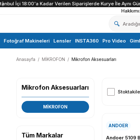
ul İçi 18:00'a Kadar Verilen Siparişlerde Kurye İle Aynı Gün Te
Hakkımı
Fotoğraf Makineleri
Lensler
INSTA360
Pro Video
Gim
Anasayfa
MİKROFON
Mikrofon Aksesuarları
Mikrofon Aksesuarları
Stoktakile
MİKROFON
ANDOER
Tüm Markalar
Andoer 5109 