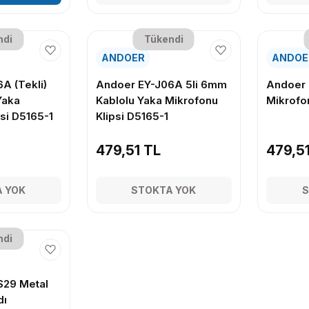
ndi
Tükendi
ANDOER
ANDOE
A (Tekli)
Andoer EY-J06A 5li 6mm
Andoer
Yaka
Kablolu Yaka Mikrofonu
Mikrofo
si D5165-1
Klipsi D5165-1
479,51 TL
479,5
 YOK
STOKTA YOK
S
ndi
29 Metal
dı