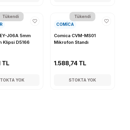
Tükendi
Tükendi
R
COMİCA
 EY-J06A 5mm
Comica CVM-MS01
n Klipsi D5166
Mikrofon Standı
1 TL
1.588,74 TL
TOKTA YOK
STOKTA YOK