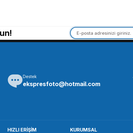
un!
Destek
ekspresfoto@hotmail.com
HIZLI ERİŞİM
KURUMSAL