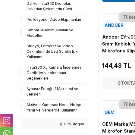
DJI ve Insta360 Dronelar:
Havadan Çekimlerin Gücü
Tüke
Profesyonel Video Ekipmanları
ANDOER
Gimbal Kullanım Alanları Ve
Modelleri
Andoer EY-J06
6mm Kablolu 
Stüdyo, Fotoğraf Ve Video
Mikrofonu Klip
Çekimlerinde Led Sürekli Işık
Kullanımı
144,43 TL
Insta360 X5 Kamera İncelemesi:
Özellikler ve Aksesuar
Seçenekleri
STOKTA
Aynasız Fotoğraf Makinesi Ve
Lensleri
Tüke
Aksiyon Kamerası Nedir, Ne İşe
Yarar ve Nerelerde Kullanılır?
OEM
OEM Marka MS
Tüm Bloglar
Mikrofon Stan