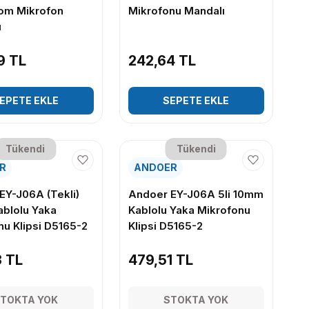
om Mikrofon
Mikrofonu Mandalı
ı
9 TL
242,64 TL
EPETE EKLE
SEPETE EKLE
Tükendi
Tükendi
R
ANDOER
EY-J06A (Tekli)
Andoer EY-J06A 5li 10mm
blolu Yaka
Kablolu Yaka Mikrofonu
nu Klipsi D5165-2
Klipsi D5165-2
3 TL
479,51 TL
TOKTA YOK
STOKTA YOK