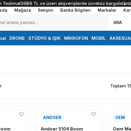
slimat
3999 TL ve üzeri alışverişlerde ücretsiz kargo
İstanbul İ
zda
Mağaza
İletişim
Banka Bilgileri
Markalar
Kar
ARA
bal
DRONE
STÜDYO & IŞIK
MİKROFON
MOBİL
AKSESUA
r
Toplam 13
ANDOER
OEM
Boom
Andoer 5104 Boom
Oem Ma