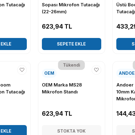
on Tutacağı
Sopası Mikrofon Tutacağı
Üstü Bo
(22-26mm)
Tutacağ
623,94 TL
433,2
 EKLE
SEPETE EKLE
S
Tükendi
OEM
ANDOE
Boom
OEM Marka MS28
Andoer 
on Tutacağı
Mikrofon Standı
10mm Ka
Mikrofo
623,94 TL
144,4
 EKLE
STOKTA YOK
S