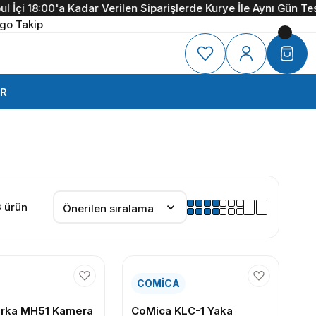
çi 18:00'a Kadar Verilen Siparişlerde Kurye İle Aynı Gün Teslim
go Takip
R
 ürün
COMİCA
rka MH51 Kamera
CoMica KLC-1 Yaka