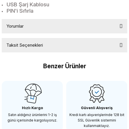
USB Şarj Kablosu
PIN'i Sıfırla
Yorumlar
Taksit Seçenekleri
Bu ürüne ilk yorumu siz yapın!
Benzer Ürünler
Yorum Yaz
COMİCA
Comica CVM-WM200C Tekli Yaka Mikrofonu
Hızlı Kargo
Güvenli Alışveriş
5.498,86 TL
Satın aldığınız ürünlerini 1-2 iş
Kredi kartı alışverişlerinde 128 bit
günü içerisinde kargoluyoruz.
SSL Güvenlik sistemini
kullanmaktayız.
SEPETE EKLE