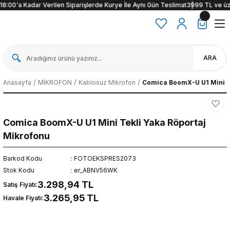
:00'a Kadar Verilen Siparişlerde Kurye İle Aynı Gün Teslimat
3999 TL ve üzeri a
ARA
Anasayfa
MİKROFON
Kablosuz Mikrofon
Comica BoomX-U U1 Mini Te
Comica BoomX-U U1 Mini Tekli Yaka Röportaj
Mikrofonu
Barkod Kodu
FOTOEKSPRES2073
Stok Kodu
er_ABNV56WK
3.298,94 TL
Satış Fiyatı:
3.265,95 TL
Havale Fiyatı: