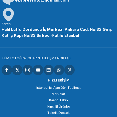
ekspresfoto@hotmail.com
COMİCA
Comica CVM-WM100H Röportaj EL Mikrofonu
Adres
Halil Lütfü Dördüncü İş Merkezi Ankara Cad. No:32 Giriş
Kat İç Kapı No:33 Sirkeci-Fatih/İstanbul
9.898,94 TL
SEPETE EKLE
TÜM FOTOĞRAFÇILARIN BULUŞMA NOKTASI
COMİCA
Comica CVM-WM100 Plus Çift Kişilik Yaka Mikrofonu
HIZLI ERİŞİM
İstanbul İçi Aynı Gün Teslimat
Markalar
3.848,86 TL
Kargo Takip
İkinci El Ürünler
SEPETE EKLE
Teknik Destek