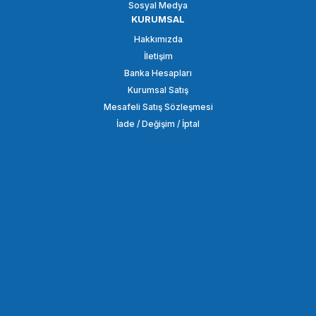
Sosyal Medya
KURUMSAL
COMİCA
Hakkımızda
Comica CVM-WS60 Combo Kamera ve Telefon Mikrofonu
İletişim
Banka Hesapları
Kurumsal Satış
3.298,94 TL
Mesafeli Satış Sözleşmesi
İade / Değişim / İptal
SEPETE EKLE
COMİCA
Comica BoomX-D D1 Tek Kişilik Dijital Kablosuz Mikrofon
3.298,94 TL
SEPETE EKLE