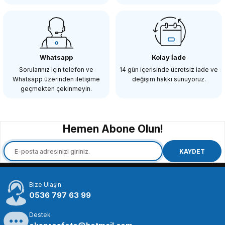
COMİCA
Comica CVM-WM200TX 96 Kanal 120m Yaka Vericisi Mikrofon
Whatsapp
Kolay İade
Sorularınız için telefon ve
14 gün içerisinde ücretsiz iade ve
Whatsapp üzerinden iletişime
değişim hakkı sunuyoruz.
2.198,86 TL
geçmekten çekinmeyin.
SEPETE EKLE
Hemen Abone Olun!
COMİCA
Comica CVM-WM100 Kablosuz Yaka Mikrofonu
KAYDET
Bize Ulaşın
3.573,90 TL
0536 797 63 99
Destek
SEPETE EKLE