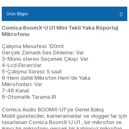
Ürün Bilgisi
Comica BoomX-U U1 Mini Tekli Yaka Röportaj
Mikrofonu
Çalışma Mesafesi: 120mt
Gerçek Zamanlı Ses Dinleme: Var
3-Mono stereo Seçenek Çıkışı: Var
4-Lcd Ekran:Var
5-Çalışma Süresi: 5 saat
6-Hem dahili Mikrofon Hem'de Yaka
Mikrofonları: Var
7-48 Kanal
8-Otomatik Tarama IR
Comica Audio BOOMX-U1'ye Genel Bakış
Mobil gazeteciler, kameramanlar ve vlogger'lar için
tasarlanan Comica BoomX-U U1 , bir mikrofon ve
ikinci bir mikrofonu gerçek bir kablosuz mikrofon