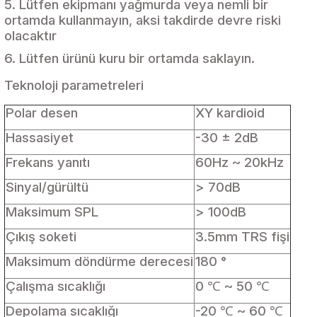
5. Lütfen ekipmanı yağmurda veya nemli bir
ortamda kullanmayın, aksi takdirde devre riski
olacaktır
6. Lütfen ürünü kuru bir ortamda saklayın.
Teknoloji parametreleri
Polar desen
XY kardioid
Hassasiyet
-30 ± 2dB
Frekans yanıtı
60Hz ~ 20kHz
Sinyal/gürültü
> 70dB
Maksimum SPL
> 100dB
Çıkış soketi
3.5mm TRS fişi
Maksimum döndürme derecesi
180 °
Çalışma sıcaklığı
0 ℃ ~ 50 ℃
Depolama sıcaklığı
-20 ℃ ~ 60 ℃