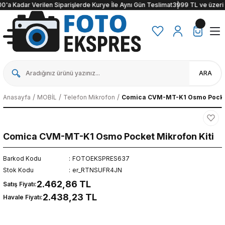
Kadar Verilen Siparişlerde Kurye İle Aynı Gün Teslimat
3999 TL ve üzeri alışve
ARA
Anasayfa
MOBİL
Telefon Mikrofon
Comica CVM-MT-K1 Osmo Pocket
Comica CVM-MT-K1 Osmo Pocket Mikrofon Kiti
Barkod Kodu
FOTOEKSPRES637
Stok Kodu
er_RTNSUFR4JN
2.462,86 TL
Satış Fiyatı:
2.438,23 TL
Havale Fiyatı: