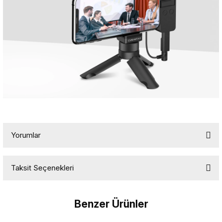
Yorumlar
Taksit Seçenekleri
Bu ürüne ilk yorumu siz yapın!
Benzer Ürünler
Yorum Yaz