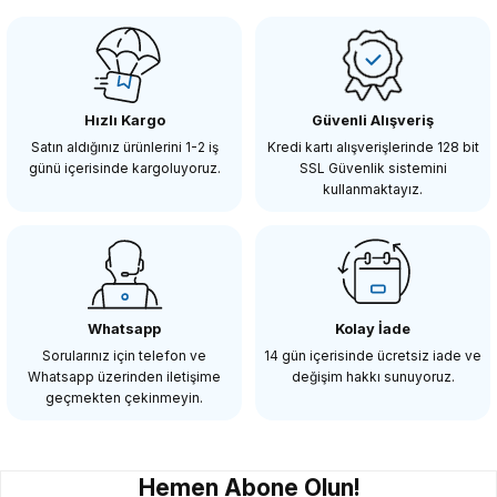
COMİCA
Comica CVM-VS08 3,5 MM Jack Girişli Telefon Mikrofonu
Hızlı Kargo
Güvenli Alışveriş
548,86 TL
Satın aldığınız ürünlerini 1-2 iş
Kredi kartı alışverişlerinde 128 bit
günü içerisinde kargoluyoruz.
SSL Güvenlik sistemini
kullanmaktayız.
SEPETE EKLE
Tükendi
COMİCA
CoMica CVM-VS09 TYPE-C Telefon Mikrofonu
Whatsapp
Kolay İade
Sorularınız için telefon ve
14 gün içerisinde ücretsiz iade ve
Whatsapp üzerinden iletişime
değişim hakkı sunuyoruz.
1.098,90 TL
geçmekten çekinmeyin.
STOKTA YOK
Hemen Abone Olun!